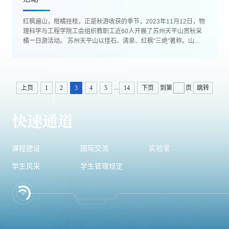
红枫遍山，柑橘挂枝，正是秋游收获的季节，2023年11月12日，物
理科学与工程学院工会组织教职工近60人开展了苏州天平山赏秋采
橘一日游活动。 苏州天平山以怪石、清泉、红枫“三绝”著称。山上
奇石嶙峋，危耸峭峻，...
...
上页
1
2
3
4
5
14
下页
到第
页
跳转
快速通道
课程建设
国际交流
实验室
学生风采
学生管理规定