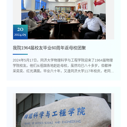
20
2024.05
我院1964届校友毕业60周年返母校团聚
2024年5月17日，同济大学物理科学与工程学院迎来了1964届物理
学院校友。他们从祖国各地赶赴母校，虽然均已八十多岁，但都神
采奕奕、红光满面。毕业六十年，又逢同济大学117年校庆，老同学
们兴奋而激动。他们的到来不...