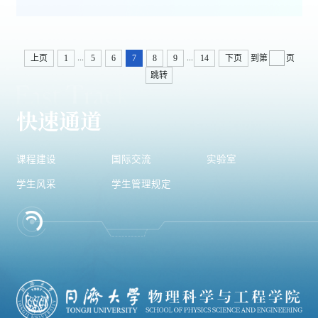
务处和研究生院。3月2日（星...
...
...
上页
1
5
6
7
8
9
14
下页
到第
页
跳转
快速通道
课程建设
国际交流
实验室
学生风采
学生管理规定