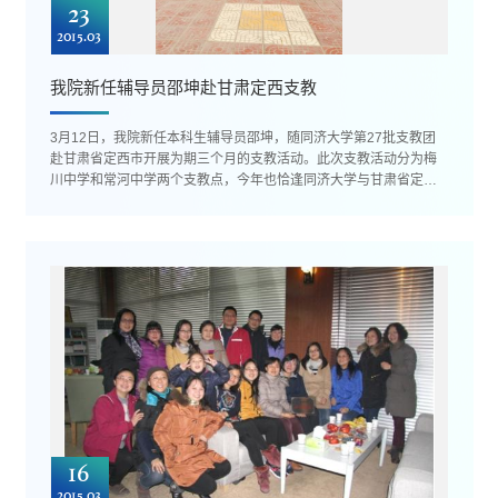
23
2015.03
我院新任辅导员邵坤赴甘肃定西支教
3月12日，我院新任本科生辅导员邵坤，随同济大学第27批支教团
赴甘肃省定西市开展为期三个月的支教活动。此次支教活动分为梅
川中学和常河中学两个支教点，今年也恰逢同济大学与甘肃省定西
市校地合作二十周年。 邵坤...
16
2015.03