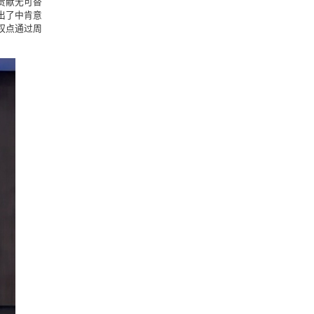
贡献无可替
出了中肯意
权点通过周