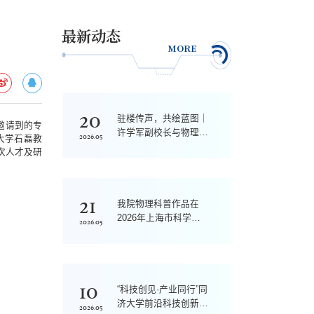
最新动态
MORE
20
驻楼传声，共绘蓝图｜
邀请到的专
许学军副校长与物理学
2026.05
大学石磊教
院学子面对面共话同济
次人才及研
“十五五”
21
我院物理科普作品在
2026年上海市科学实
2026.05
验大赛中获奖
10
“科技创见·产业同行”同
济大学前沿科技创新创
2026.05