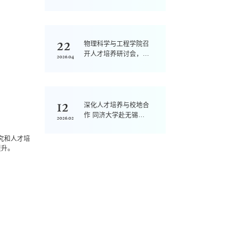
业研讨会举行
22
物理科学与工程学院召
开人才培养研讨会，系
2026.04
统谋划拔尖创新人才培
养新路径
12
深化人才培养与校地合
作 同济大学赴无锡开
2026.02
展走访交流
究和人才培
提升。