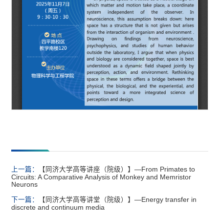
上一篇：
【同济大学高等讲座（院级）】—From Primates to
Circuits: A Comparative Analysis of Monkey and Memristor
Neurons
下一篇：
【同济大学高等讲堂（院级）】—Energy transfer in
discrete and continuum media