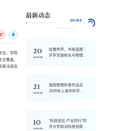
最新动态
MORE
20
驻楼传声，共绘蓝图｜
安全，学院
许学军副校长与物理学
2026.05
生全覆盖、
院学子面对面共话同济
法律法规及
“十五五”
21
我院物理科普作品在
2026年上海市科学实
2026.05
验大赛中获奖
10
“科技创见·产业同行”同
济大学前沿科技创新创
2026.05