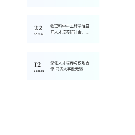
业研讨会举行
22
物理科学与工程学院召
开人才培养研讨会，系
2026.04
统谋划拔尖创新人才培
养新路径
12
深化人才培养与校地合
作 同济大学赴无锡开
2026.02
展走访交流