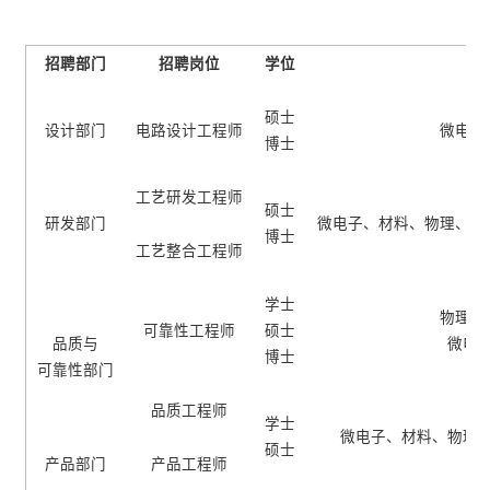
招聘部门
招聘岗位
学位
硕士
设计部门
电路设计工程师
微电子
博士
工艺研发工程师
硕士
研发部门
微电子、材料、物理、化
博士
工艺整合工程师
学士
物理、
可靠性工程师
硕士
品质与
微电
博士
可靠性部门
品质工程师
学士
微电子、材料、物理
硕士
产品部门
产品工程师