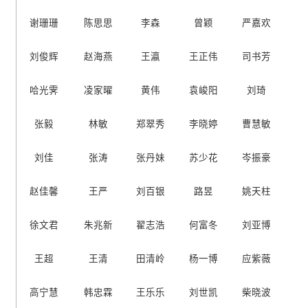
谢珊珊
陈思思
李森
曾颖
严嘉欢
刘俊辉
赵海燕
王瀛
王正伟
司书芳
哈光霁
凌家曜
黄伟
袁峻阳
刘琦
张毅
林敏
郑翠秀
李晓婷
曹慧敏
刘佳
张涛
张丹妹
苏少花
岑振豪
赵佳馨
王严
刘百银
路昱
姚天柱
徐文君
朱兆新
翟志浩
何富冬
刘亚博
王超
王清
田清岭
杨一博
应紫薇
高宁慧
韩忠霖
王乐乐
刘世凯
柴晓波