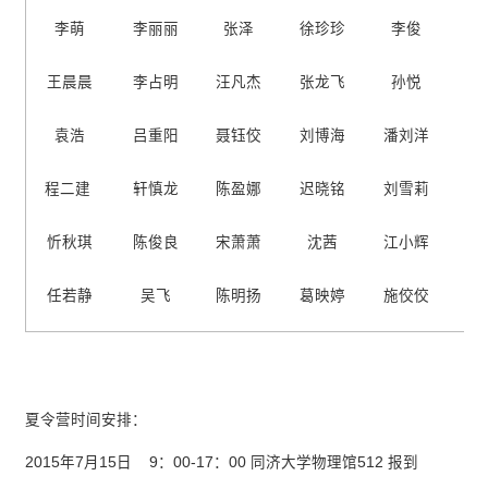
李萌
李丽丽
张泽
徐珍珍
李俊
王晨晨
李占明
汪凡杰
张龙飞
孙悦
袁浩
吕重阳
聂钰佼
刘博海
潘刘洋
程二建
轩慎龙
陈盈娜
迟晓铭
刘雪莉
忻秋琪
陈俊良
宋萧萧
沈茜
江小辉
任若静
吴飞
陈明扬
葛映婷
施佼佼
夏令营时间安排：
2015年7月15日 9：00-17：00 同济大学物理馆512 报到