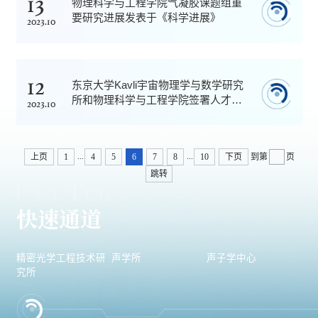
13
物理科学与工程学院气凝胶课题组重
要研究进展发表于《科学进展》
2023.10
12
东京大学Kavli宇宙物理学与数学研究
所和物理科学与工程学院签署人才交
2023.10
流合作框架协议
...
...
上页
1
4
5
6
7
8
10
下页
到第
页
跳转
快速通道
精密光学工程技术研
声学所
声子学中心
究所