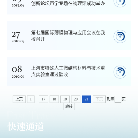
创新论坛声学专场在物理馆成功举办
2013.05
27
第七届国际薄膜物理与应用会议在我
校召开
2010.09
08
上海市特殊人工微结构材料与技术重
点实验室通过验收
2010.01
...
上页
1
17
18
19
20
21
下页
到第
页
跳转
快速通道