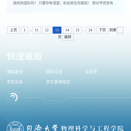
高校的团队吗？ 只要你有渴望，机会就在你面前！ 想对学而思有更
多了解...
...
...
上页
1
11
12
13
14
15
24
下页
到第
页
跳转
快速通道
课程建设
国际交流
实验室
学生风采
学生管理规定