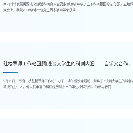
面向时代发展需要 有效激活科研育人全要素 鼓励青年学子立下科研报国的志向 顶天立地做科研 培根铸魂育人才 2023年5月11日的第二届全国超材料
大会上，我院2020级博士研究生周志凌同学荣获第二...
驻楼导师工作站回顾|浅谈大学生的科创内涵——自学又合作
5月11日，西南二楼驻楼导师工作站举办了一场午餐沙龙活动，聚焦于 “浅谈大学生的科
教授为主讲人，他以其丰富的科研经历和杰出的学生榜样为例，为参与者们...