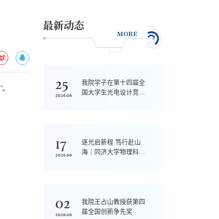
最新动态
MORE
25
我院学子在第十四届全
”。
国大学生光电设计竞赛
2026.06
中获佳绩
17
逐光启新程 笃行赴山
海｜同济大学物理科学
2026.06
与工程学院2026届学
生毕业典礼圆满举行
02
我院王占山教授获第四
届全国创新争先奖
2026.06