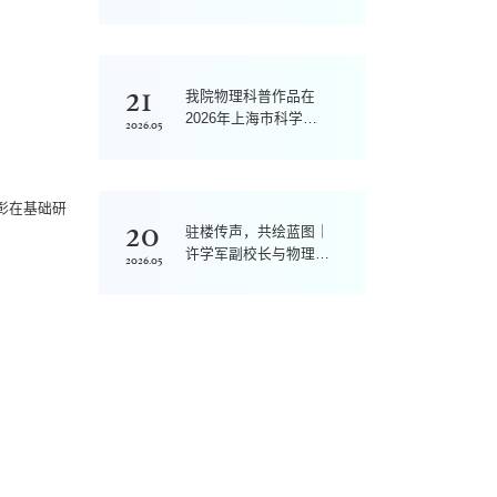
21
我院物理科普作品在
2026年上海市科学实
2026.05
验大赛中获奖
彰在基础研
20
驻楼传声，共绘蓝图｜
许学军副校长与物理学
2026.05
院学子面对面共话同济
“十五五”