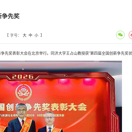
新争先奖
【 字号：
大
中
小
】
新争先奖表彰大会在北京举行。同济大学王占山教授获“第四届全国创新争先奖状