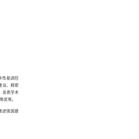
件性能调控
建设、精密
，发表学术
一等奖等。
推进强国建